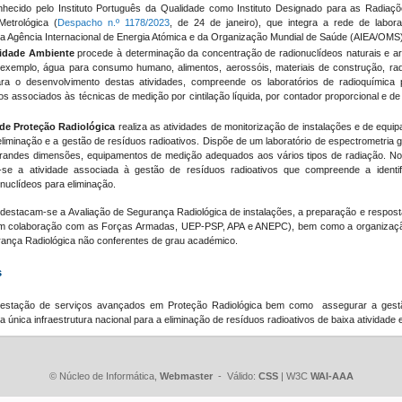
hecido pelo Instituto Português da Qualidade como Instituto Designado para as Radiaçõ
Metrológica (
Despacho n.º 1178/2023
, de 24 de janeiro), que integra a rede de labora
 da Agência Internacional de Energia Atómica e da Organização Mundial de Saúde (AIEA/OMS)
vidade Ambiente
procede à determinação da concentração de radionuclídeos naturais e arti
exemplo, água para consumo humano, alimentos, aerossóis, materiais de construção, rad
ara o desenvolvimento destas atividades, compreende os laboratórios de radioquímica
os associados às técnicas de medição por cintilação líquida, por contador proporcional e 
de Proteção Radiológica
realiza as atividades de monitorização de instalações e de equi
 eliminação e a gestão de resíduos radioativos. Dispõe de um laboratório de espectrometri
 grandes dimensões, equipamentos de medição adequados aos vários tipos de radiação. N
se a atividade associada à gestão de resíduos radioativos que compreende a identi
uclídeos para eliminação.
 destacam-se a Avaliação de Segurança Radiológica de instalações, a preparação e respost
 em colaboração com as Forças Armadas, UEP-PSP, APA e ANEPC), bem como a organizaçã
ança Radiológica não conferentes de grau académico.
s
estação de serviços avançados em Proteção Radiológica bem como assegurar a gestã
 única infraestrutura nacional para a eliminação de resíduos radioativos de baixa atividade e
© Núcleo de Informática,
Webmaster
- Válido:
CSS
| W3C
WAI-AAA