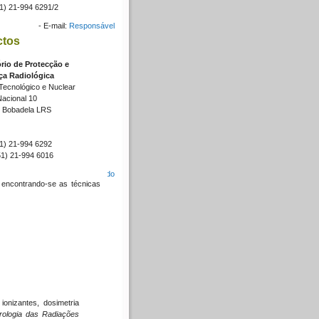
51) 21-994 6291/2
- E-mail:
Responsável
ctos
rio de Protecção e
ça Radiológica
ecnológico e Nuclear
Nacional 10
 Bobadela LRS
51) 21-994 6292
51) 21-994 6016
- E-mail geral:
Secretariado
encontrando-se as técnicas
onizantes, dosimetria
rologia das Radiações