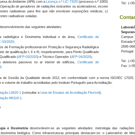
uguesa do Ambiente (APA) com a
Licença n.º LIC-73/20
(processo n.º 1083)
Tel.: (+3
 Operação de geradores de radiações ionizantes ou aceleradores, exceto
 fontes radioativas para fins que não envolvam exposições médicas; c)
ontes radioativas seladas.
Conta
desenvolvimento das seguintes atividades:
Laborató
Seguran
 radiológica e Dosimetria individual e de área,
Certificado de
Campus T
C-03/2020
;
Estrada 
2695-066
sos de Formação profissional em Proteção e Segurança Radiológica
Portugal
s de qualificação I, II e III, respetivamente, para Perito Qualificado
Qualificado (
AFP-03/2020
) e Técnico Operador (
AFP-04/2020
);
Tel.: (+3
detetores passivos no ar interior de edifícios,
Certificado de
Fax: (+3
5
.
a de Gestão da Qualidade desde 2012, em conformidade com a norma ISO/IEC 17025, 
de e volume de trabalho acreditadas pelo Instituto Português para Acreditação:
itação L0620-1
(consultar a
Lista de Ensaios de Acreditação Flexível
);
itação M0119-1
.
e
gia e Dosimetria
desenvolvem-se as seguintes atividades: metrologia das radiações i
e dosimetria biológica. Como infraestruturas principais destacam-se: o
Laboratório de Met