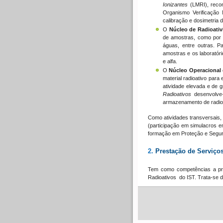
Ionizantes
(LMRI), recon
Organismo Verificação 
calibração e dosimetria
O
Núcleo de Radioati
de amostras, como por 
águas, entre outras. P
amostras e os laboratóri
e alfa.
O
Núcleo Operacional 
material radioativo para
atividade elevada e de
Radioativos
desenvolve-
armazenamento de radion
Como atividades transversais,
(participação em simulacros
formação em Proteção e Segur
2.
Prestação de Serviço
Tem como competências a pr
Radioativos do IST. Trata-se da