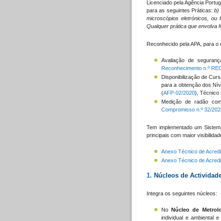
Licenciado pela Agência Port
para as seguintes Práticas:
b)
microscópios eletrónicos, ou
Qualquer prática que envolva f
Reconhecido pela APA, para o 
Avaliação de segurança
Reconhecimento n.º RE
Disponibilização de Cur
para a obtenção dos Nívei
(
AFP-02/2020
), Técnico 
Medição de radão com 
Compromisso n.º 32/202
Tem implementado um Sistem
principais com maior visibilida
Anexo Técnico de Acred
Anexo Técnico de Acred
1.
Núcleos de Actividad
Integra os seguintes núcleos:
No
Núcleo de Metrolo
individual e ambiental 