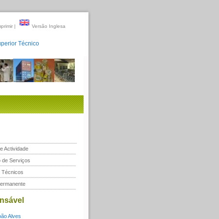
primir
|
Versão Inglesa
uperior Técnico
e Actividade
 de Serviços
s Técnicos
Permanente
nsável
oão Alves