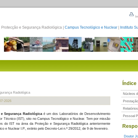
Im
e Protecção e Segurança Radiológica |
Campus Tecnológico e Nuclear
|
Instituto S
Índice
egurança Radiológica
Núcleos d
07-2026
Prestação
Relatório
 e Segurança Radiológica
é um dos Laboratórios de Desenvolvimento
Pessoal 
rior Técnico (IST), sito no Campus Tecnológico e Nuclear. Tem por missão
es do IST na área da Proteção e Segurança Radiológica anteriormente
Respo
ico e Nuclear I.P., extinto pelo Decreto-Lei n.º 29/2012, de 9 de fevereiro.
Doutor J