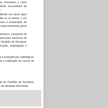
es Ionizantes, e como
tórios secundários de
.
ficiais em vários tipos
ão no ar interior e em
 para a preparação de
de espectrometrias gama
pamentos, transporte de
a gama para amostras de
o
Pavilhão de Resíduos
ficação, segregação e
a a emergências radiológicas
o e realização de cursos de
o do Pavilhão de Resíduos
 de atividade intermédia.